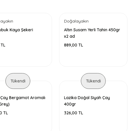
ayakın
Doğalayakın
Çubuk Kaya Şekeri
Altın Susam Yerli Tahin 450gr
x2 ad
 TL
889,00 TL
Tükendi
Tükendi
 Çay Bergamot Aromalı
Lazika Doğal Siyah Çay
 Grey)
400gr
0 TL
326,00 TL