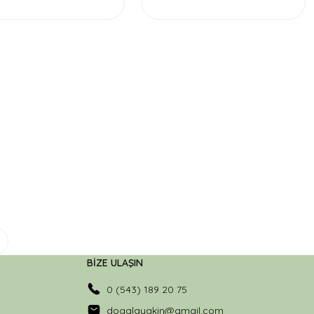
BİZE ULAŞIN
0 (543) 189 20 75
dogalayakin@gmail.com