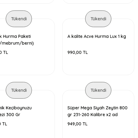
Tükendi
Tükendi
ık Hurma Paketi
A kalite Acve Hurma Lux 1 kg
e/mebrum/berni)
0 TL
990,00 TL
Tükendi
Tükendi
ik Keçiboynuzu
Süper Mega Siyah Zeytin 800
zi 300 Gr
gr 231-260 Kalibre x2 ad
0 TL
949,00 TL