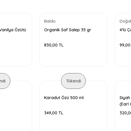
Baldo
Doğal
Vanilya Özütü
Organik Saf Salep 35 gr
4'lü 
830,00 TL
99,00
ndi
Tükendi
Karadut Özü 500 ml
Siyah
(Earl
349,00 TL
320,0