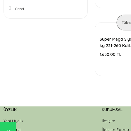
Genel
Tüke
Süper Mega Siya
kg 231-260 Kali
1.650,00 TL
ÜYELIK
KURUMSAL
Yeni Üyelik
İletişim
Üye Girişi
İletişim Formu