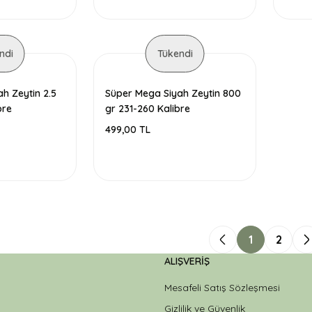
ndi
Tükendi
h Zeytin 2.5
Süper Mega Siyah Zeytin 800
bre
gr 231-260 Kalibre
499,00 TL
1
2
ALIŞVERIŞ
Mesafeli Satış Sözleşmesi
Gizlilik ve Güvenlik