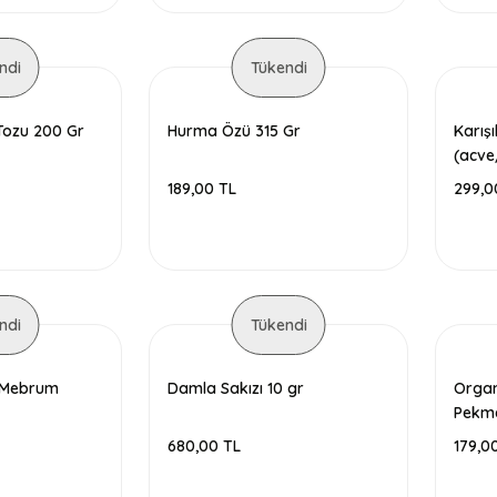
ndi
Tükendi
Tozu 200 Gr
Hurma Özü 315 Gr
Karış
(acv
189,00 TL
299,0
ndi
Tükendi
e Mebrum
Damla Sakızı 10 gr
Organ
Pekme
680,00 TL
179,0