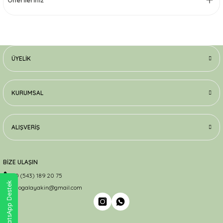
Önerileriniz
ÜYELIK
KURUMSAL
ALIŞVERIŞ
BİZE ULAŞIN
0 (543) 189 20 75
WhatsApp Destek
dogalayakin@gmail.com