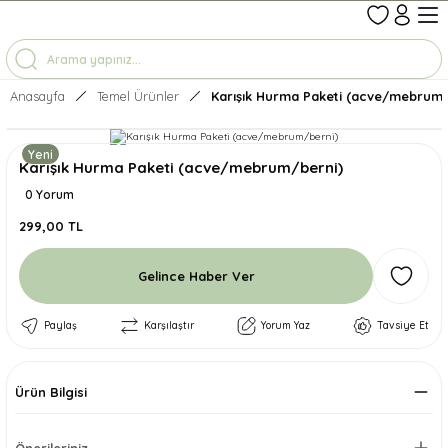
1-7 İŞ GÜNÜNDE KARGO
3500 TL ÜZERİ ÜCRETSİZ KARGO
TÜM ÜRÜNLERDE GEÇERLİ %10 İNDİRİM
Anasayfa
Temel Ürünler
Karışık Hurma Paketi (acve/mebrum/
Yeni
Karışık Hurma Paketi (acve/mebrum/berni)
0 Yorum
299,00 TL
Gelince Haber Ver
Paylaş
Karşılaştır
Yorum Yaz
Tavsiye Et
Ürün Bilgisi