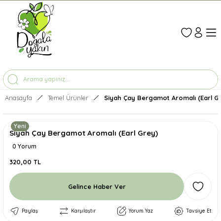
1-7 İŞ GÜNÜNDE KARGO
3500 TL ÜZERİ ÜCRETSİZ KARGO
TÜM ÜRÜNLERDE GEÇERLİ %10 İNDİRİM
Anasayfa
Temel Ürünler
Siyah Çay Bergamot Aromalı (Earl G
Yeni
Siyah Çay Bergamot Aromalı (Earl Grey)
0 Yorum
320,00 TL
Gelince Haber Ver
Paylaş
Karşılaştır
Yorum Yaz
Tavsiye Et