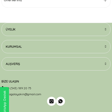
Önerileriniz
ÜYELIK
KURUMSAL
ALIŞVERIŞ
BİZE ULAŞIN
0 (543) 189 20 75
WhatsApp Destek
dogalayakin@gmail.com