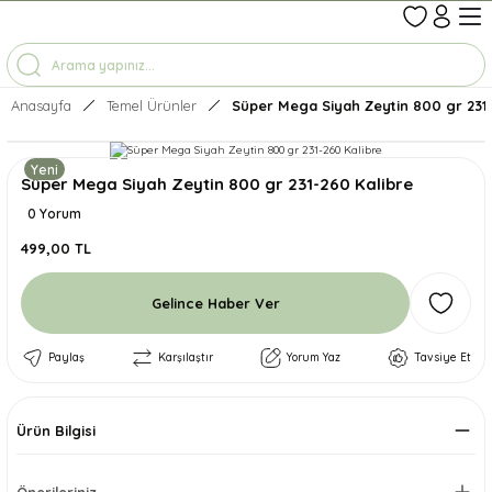
1-7 İŞ GÜNÜNDE KARGO
3500 TL ÜZERİ ÜCRETSİZ KARGO
TÜM ÜRÜNLERDE GEÇERLİ %10 İNDİRİM
Anasayfa
Temel Ürünler
Süper Mega Siyah Zeytin 800 gr 231-
Yeni
Süper Mega Siyah Zeytin 800 gr 231-260 Kalibre
0 Yorum
499,00 TL
Gelince Haber Ver
Paylaş
Karşılaştır
Yorum Yaz
Tavsiye Et
Ürün Bilgisi