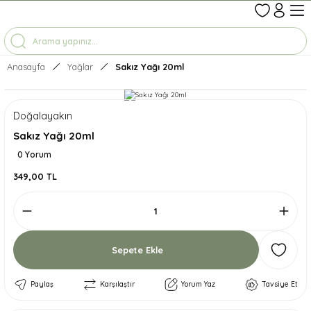
1-7 İŞ GÜNÜNDE KARGO
3500 TL ÜZERİ ÜCRETSİZ KARGO
TÜM ÜRÜNLERDE GEÇERLİ %10 İNDİRİM
Anasayfa
Yağlar
Sakız Yağı 20ml
Doğalayakın
Sakız Yağı 20ml
0 Yorum
349,00 TL
Sepete Ekle
Paylaş
Karşılaştır
Yorum Yaz
Tavsiye Et