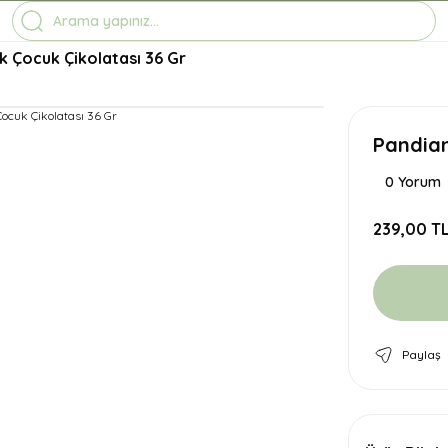
1-7 İŞ GÜNÜNDE KARGO
3500 TL ÜZERİ ÜCRETSİZ KARGO
TÜM ÜRÜNLERDE GEÇERLİ %10 İNDİRİM
k Çocuk Çikolatası 36 Gr
Pandian
0 Yorum
239,00 T
Paylaş