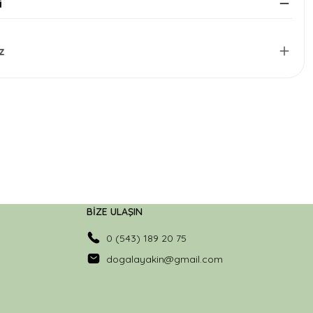
i
z
BİZE ULAŞIN
0 (543) 189 20 75
dogalayakin@gmail.com