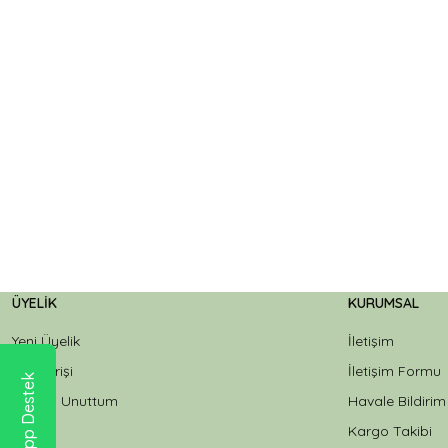
ÜYELIK
KURUMSAL
Yeni Üyelik
İletişim
Üye Girişi
İletişim Formu
WhatsApp Destek
Şifremi Unuttum
Havale Bildiri
Kargo Takibi