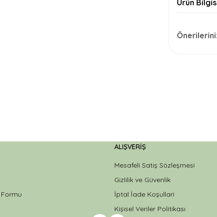
Ürün Bilgis
Önerilerini
ALIŞVERIŞ
Mesafeli Satış Sözleşmesi
Gizlilik ve Güvenlik
m Formu
İptal İade Koşullari
Kişisel Veriler Politikası