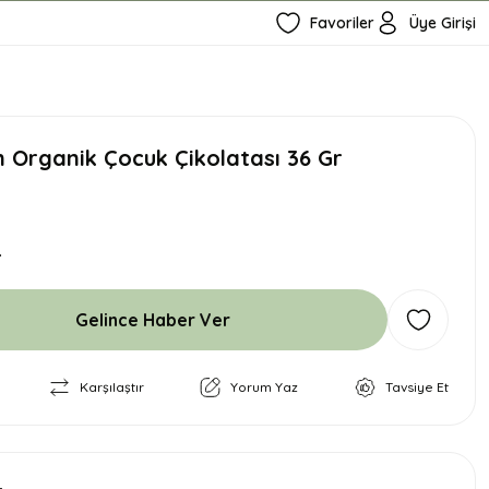
Favoriler
Üye Girişi
 Organik Çocuk Çikolatası 36 Gr
L
Gelince Haber Ver
Karşılaştır
Yorum Yaz
Tavsiye Et