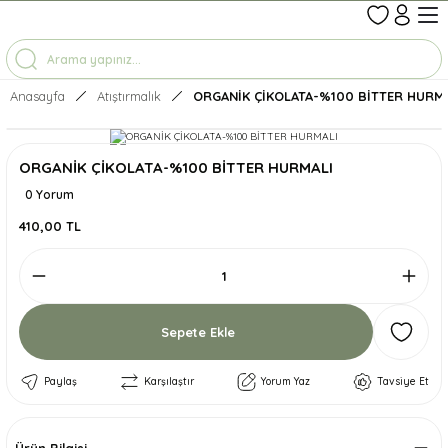
1-7 İŞ GÜNÜNDE KARGO
3500 TL ÜZERİ ÜCRETSİZ KARGO
TÜM ÜRÜNLERDE GEÇERLİ %10 İNDİRİM
Anasayfa
Atıştırmalık
ORGANİK ÇİKOLATA-%100 BİTTER HURMA
ORGANİK ÇİKOLATA-%100 BİTTER HURMALI
0 Yorum
410,00 TL
Sepete Ekle
Paylaş
Karşılaştır
Yorum Yaz
Tavsiye Et
Ürün Bilgisi