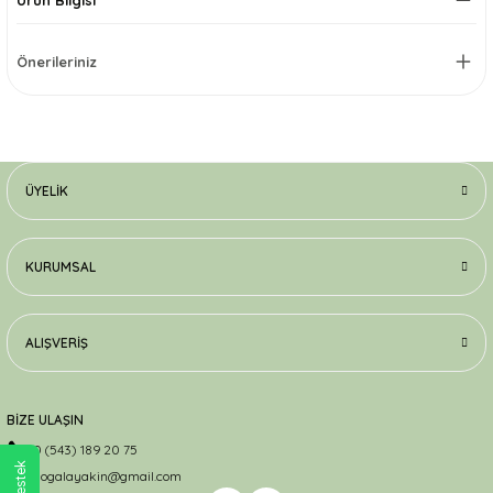
Önerileriniz
ÜYELIK
KURUMSAL
ALIŞVERIŞ
BİZE ULAŞIN
0 (543) 189 20 75
dogalayakin@gmail.com