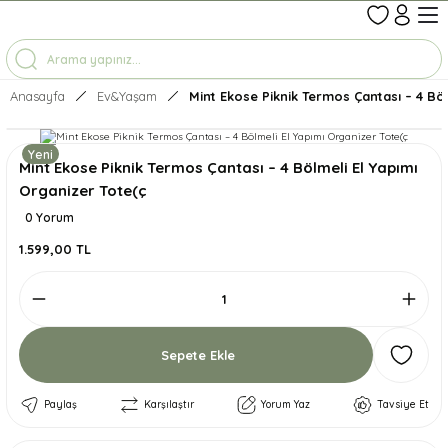
1-7 İŞ GÜNÜNDE KARGO
3500 TL ÜZERİ ÜCRETSİZ KARGO
TÜM ÜRÜNLERDE GEÇERLİ %10 İNDİRİM
Anasayfa
Ev&Yaşam
Mint Ekose Piknik Termos Çantası – 4 Böl
Yeni
Mint Ekose Piknik Termos Çantası – 4 Bölmeli El Yapımı
Organizer Tote(ç
0 Yorum
1.599,00 TL
Sepete Ekle
Paylaş
Karşılaştır
Yorum Yaz
Tavsiye Et