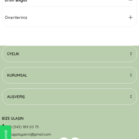
Önerileriniz
ÜYELIK
KURUMSAL
ALIŞVERIŞ
BİZE ULAŞIN
0 (543) 189 20 75
dogalayakin@gmail.com