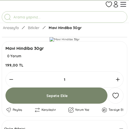
1-7 İŞ GÜNÜNDE KARGO
3500 TL ÜZERİ ÜCRETSİZ KARGO
TÜM ÜRÜNLERDE GEÇERLİ %10 İNDİRİM
Anasayfa
Bitkiler
Mavi Hindiba 30gr
Mavi Hindiba 30gr
0 Yorum
199,00 TL
Sepete Ekle
Paylaş
Karşılaştır
Yorum Yaz
Tavsiye Et
Ürün Bilgisi