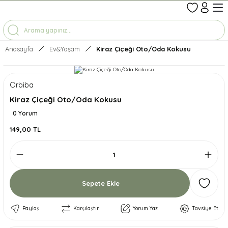
1-7 İŞ GÜNÜNDE KARGO
3500 TL ÜZERİ ÜCRETSİZ KARGO
TÜM ÜRÜNLERDE GEÇERLİ %10 İNDİRİM
Anasayfa
Ev&Yaşam
Kiraz Çiçeği Oto/Oda Kokusu
Orbiba
Kiraz Çiçeği Oto/Oda Kokusu
0 Yorum
149,00 TL
Sepete Ekle
Paylaş
Karşılaştır
Yorum Yaz
Tavsiye Et