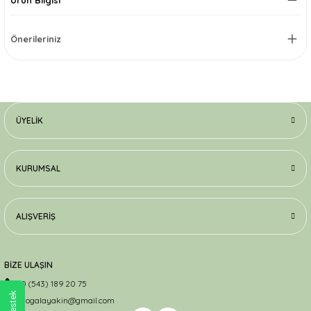
Önerileriniz
ÜYELIK
KURUMSAL
ALIŞVERIŞ
BİZE ULAŞIN
0 (543) 189 20 75
dogalayakin@gmail.com