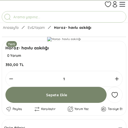
1-7 İŞ GÜNÜNDE KARGO
3500 TL ÜZERİ ÜCRETSİZ KARGO
TÜM ÜRÜNLERDE GEÇERLİ %10 İNDİRİM
Anasayfa
Ev&Yaşam
Horoz- havlu askılığı
Yeni
Horoz- havlu askılığı
0 Yorum
350,00 TL
Sepete Ekle
Paylaş
Karşılaştır
Yorum Yaz
Tavsiye Et
Ürün Bilgisi