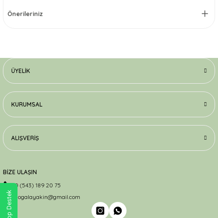
Önerileriniz
ÜYELIK
KURUMSAL
ALIŞVERIŞ
BİZE ULAŞIN
0 (543) 189 20 75
WhatsApp Destek
dogalayakin@gmail.com