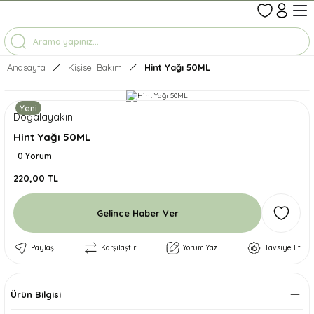
1-7 İŞ GÜNÜNDE KARGO
3500 TL ÜZERİ ÜCRETSİZ KARGO
TÜM ÜRÜNLERDE GEÇERLİ %10 İNDİRİM
Anasayfa
Kişisel Bakım
Hint Yağı 50ML
Yeni
Doğalayakın
Hint Yağı 50ML
0 Yorum
220,00 TL
Gelince Haber Ver
Paylaş
Karşılaştır
Yorum Yaz
Tavsiye Et
Ürün Bilgisi