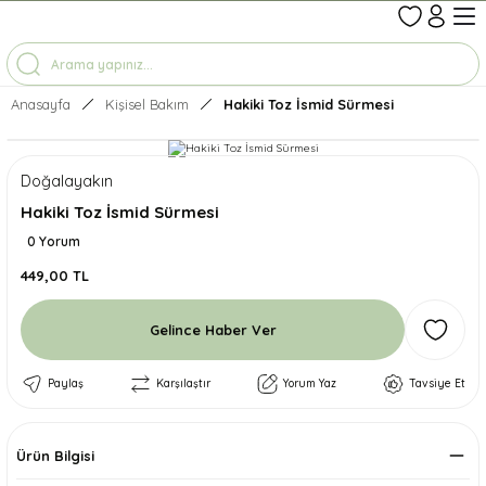
1-7 İŞ GÜNÜNDE KARGO
3500 TL ÜZERİ ÜCRETSİZ KARGO
TÜM ÜRÜNLERDE GEÇERLİ %10 İNDİRİM
Anasayfa
Kişisel Bakım
Hakiki Toz İsmid Sürmesi
Doğalayakın
Hakiki Toz İsmid Sürmesi
0 Yorum
449,00 TL
Gelince Haber Ver
Paylaş
Karşılaştır
Yorum Yaz
Tavsiye Et
Ürün Bilgisi