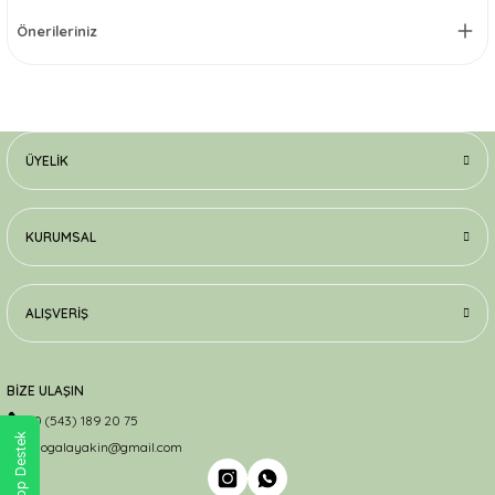
Önerileriniz
ÜYELIK
KURUMSAL
ALIŞVERIŞ
BİZE ULAŞIN
0 (543) 189 20 75
WhatsApp Destek
dogalayakin@gmail.com