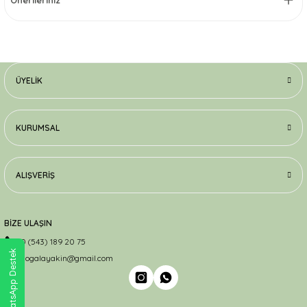
Önerileriniz
ÜYELIK
KURUMSAL
ALIŞVERIŞ
BİZE ULAŞIN
0 (543) 189 20 75
WhatsApp Destek
dogalayakin@gmail.com