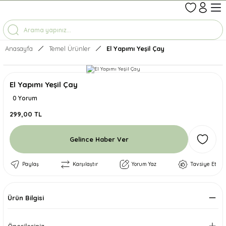
1-7 İŞ GÜNÜNDE KARGO
3500 TL ÜZERİ ÜCRETSİZ KARGO
TÜM ÜRÜNLERDE GEÇERLİ %10 İNDİRİM
Anasayfa
Temel Ürünler
El Yapımı Yeşil Çay
El Yapımı Yeşil Çay
0 Yorum
299,00 TL
Gelince Haber Ver
Paylaş
Karşılaştır
Yorum Yaz
Tavsiye Et
Ürün Bilgisi