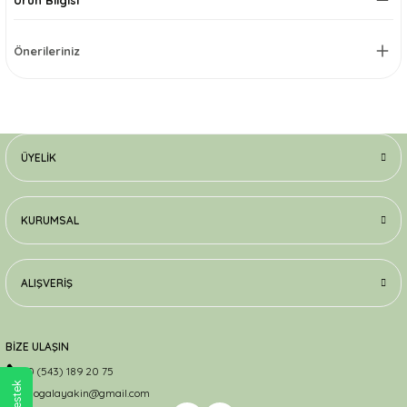
Önerileriniz
ÜYELIK
KURUMSAL
ALIŞVERIŞ
BİZE ULAŞIN
0 (543) 189 20 75
dogalayakin@gmail.com