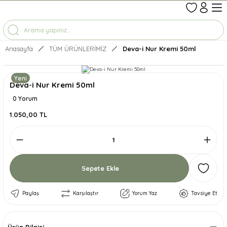
1-7 İŞ GÜNÜNDE KARGO
3500 TL ÜZERİ ÜCRETSİZ KARGO
TÜM ÜRÜNLERDE GEÇERLİ %10 İNDİRİM
Anasayfa
TÜM ÜRÜNLERİMİZ
Deva-i Nur Kremi 50ml
Yeni
Deva-i Nur Kremi 50ml
0 Yorum
1.050,00 TL
Sepete Ekle
Paylaş
Karşılaştır
Yorum Yaz
Tavsiye Et
Ürün Bilgisi