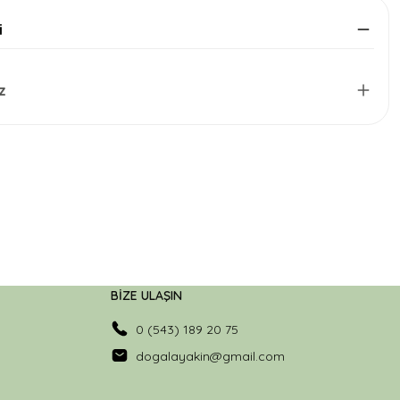
i
z
BİZE ULAŞIN
0 (543) 189 20 75
dogalayakin@gmail.com