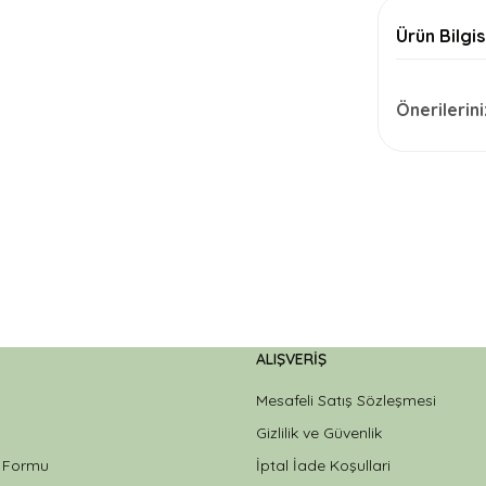
Ürün Bilgis
Önerilerini
ALIŞVERIŞ
Mesafeli Satış Sözleşmesi
Gizlilik ve Güvenlik
m Formu
İptal İade Koşullari