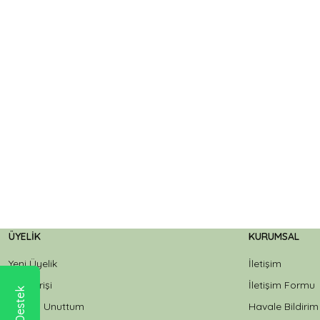
ÜYELIK
KURUMSAL
Yeni Üyelik
İletişim
Üye Girişi
İletişim Formu
Şifremi Unuttum
Havale Bildiri