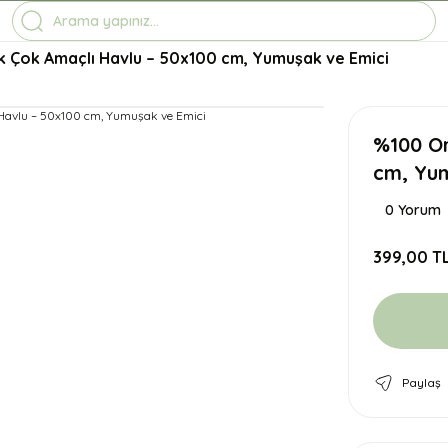
1-7 İŞ GÜNÜNDE KARGO
3500 TL ÜZERİ ÜCRETSİZ KARGO
TÜM ÜRÜNLERDE GEÇERLİ %10 İNDİRİM
 Çok Amaçlı Havlu – 50x100 cm, Yumuşak ve Emici
%100 Or
cm, Yum
0 Yorum
399,00 T
Paylaş