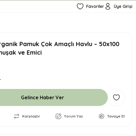
Favoriler
Üye Girişi
ganik Pamuk Çok Amaçlı Havlu – 50x100
uşak ve Emici
L
Gelince Haber Ver
Karşılaştır
Yorum Yaz
Tavsiye Et