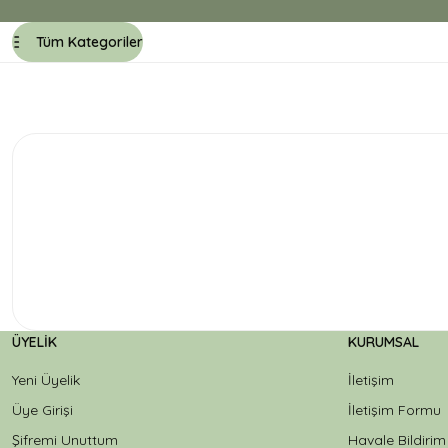
Tüm Kategoriler
ÜYELIK
KURUMSAL
Yeni Üyelik
İletişim
Üye Girişi
İletişim Formu
Şifremi Unuttum
Havale Bildiri