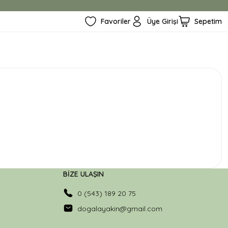
3500 TL ÜZERİ ÜCRETSİZ KARGO
Favoriler
Üye Girişi
Sepetim
BİZE ULAŞIN
0 (543) 189 20 75
dogalayakin@gmail.com