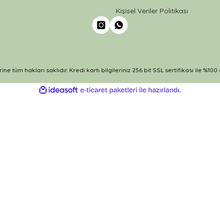
Kişisel Veriler Politikası
ine tüm hakları saklıdır. Kredi kartı bilgileriniz 256 bit SSL sertifikası ile %10
ile
ideasoft
e-
hazırlandı.
ticaret
paketleri