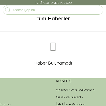
1-7 İŞ GÜNÜNDE KARGO
Tüm Haberler
Haber Bulunamadı
ALIŞVERIŞ
Mesafeli Satış Sözleşmesi
Gizlilik ve Güvenlik
m Formu
İptal İade Koşullari